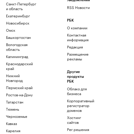
Уведомления
Санкт-Петербург
RSS Новости
и область
Екатеринбург
РБК
Новосибирск
О компании
Омск
Контактная
Башкортостан
информация
Вологодская
Редакция
область
Размещение
Калининград
рекламы
Краснодарский
край
Другие
Нижний
продукты
Новгород
РБК
Пермский край
Облако для
бизнеса
Ростов-на-Дону
Корпоративный
Татарстан
регистратор
Тюмень
доменов
Черноземье
Хостинг
сайтов
Кавказ
Рег.решения
Карелия