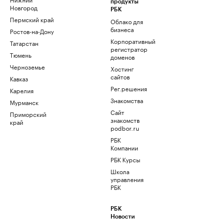
продукты
Новгород
РБК
Пермский край
Облако для
бизнеса
Ростов-на-Дону
Корпоративный
Татарстан
регистратор
Тюмень
доменов
Черноземье
Хостинг
сайтов
Кавказ
Рег.решения
Карелия
Знакомства
Мурманск
Сайт
Приморский
знакомств
край
podbor.ru
РБК
Компании
РБК Курсы
Школа
управления
РБК
РБК
Новости