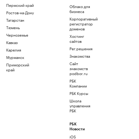
Пермский край
Облако для
бизнеса
Ростов-на-Дону
Корпоративный
Татарстан
регистратор
Тюмень
доменов
Черноземье
Хостинг
сайтов
Кавказ
Рег.решения
Карелия
Знакомства
Мурманск
Сайт
Приморский
знакомств
край
podbor.ru
РБК
Компании
РБК Курсы
Школа
управления
РБК
РБК
Новости
iOS