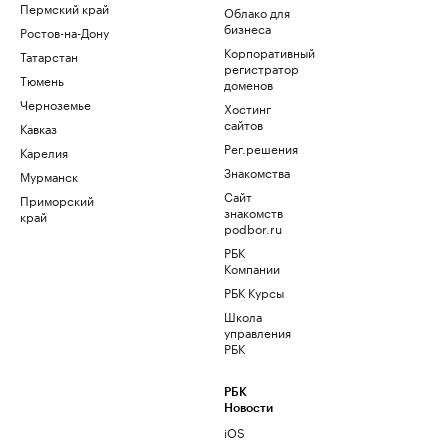
Пермский край
Облако для
бизнеса
Ростов-на-Дону
Корпоративный
Татарстан
регистратор
Тюмень
доменов
Черноземье
Хостинг
сайтов
Кавказ
Рег.решения
Карелия
Знакомства
Мурманск
Сайт
Приморский
знакомств
край
podbor.ru
РБК
Компании
РБК Курсы
Школа
управления
РБК
РБК
Новости
iOS