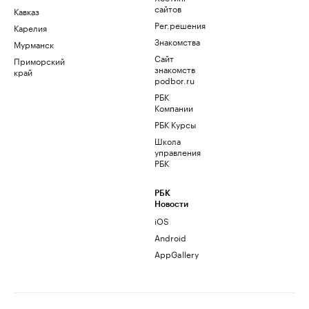
сайтов
Кавказ
Рег.решения
Карелия
Знакомства
Мурманск
Сайт
Приморский
знакомств
край
podbor.ru
РБК
Компании
РБК Курсы
Школа
управления
РБК
РБК
Новости
iOS
Android
AppGallery