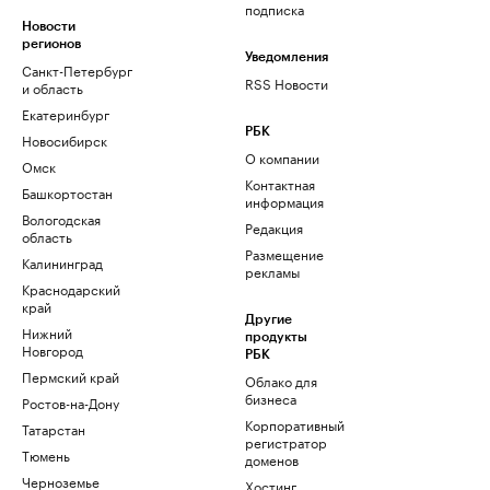
подписка
Новости
регионов
Уведомления
Санкт-Петербург
RSS Новости
и область
Екатеринбург
РБК
Новосибирск
О компании
Омск
Контактная
Башкортостан
информация
Вологодская
Редакция
область
Размещение
Калининград
рекламы
Краснодарский
край
Другие
Нижний
продукты
Новгород
РБК
Пермский край
Облако для
бизнеса
Ростов-на-Дону
Корпоративный
Татарстан
регистратор
Тюмень
доменов
Черноземье
Хостинг