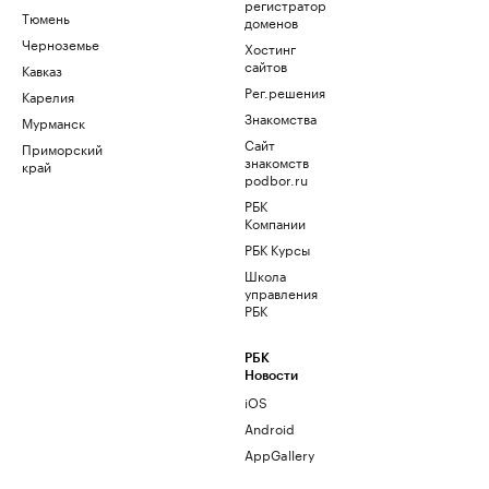
регистратор
Тюмень
доменов
Черноземье
Хостинг
сайтов
Кавказ
Рег.решения
Карелия
Знакомства
Мурманск
Сайт
Приморский
знакомств
край
podbor.ru
РБК
Компании
РБК Курсы
Школа
управления
РБК
РБК
Новости
iOS
Android
AppGallery