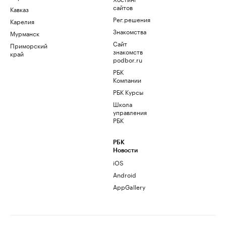
сайтов
Кавказ
Рег.решения
Карелия
Знакомства
Мурманск
Сайт
Приморский
знакомств
край
podbor.ru
РБК
Компании
РБК Курсы
Школа
управления
РБК
РБК
Новости
iOS
Android
AppGallery