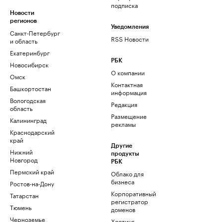
подписка
Новости
регионов
Уведомления
Санкт-Петербург
RSS Новости
и область
Екатеринбург
РБК
Новосибирск
О компании
Омск
Контактная
Башкортостан
информация
Вологодская
Редакция
область
Размещение
Калининград
рекламы
Краснодарский
край
Другие
Нижний
продукты
Новгород
РБК
Пермский край
Облако для
бизнеса
Ростов-на-Дону
Корпоративный
Татарстан
регистратор
Тюмень
доменов
Черноземье
Хостинг