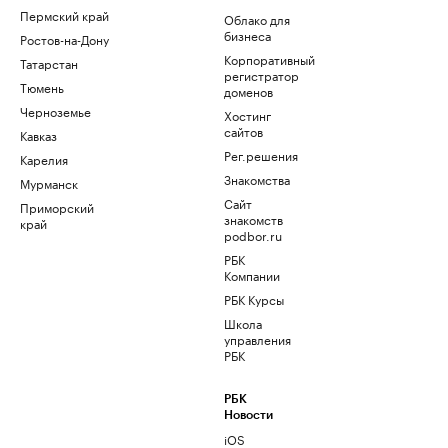
Пермский край
Облако для
бизнеса
Ростов-на-Дону
Корпоративный
Татарстан
регистратор
Тюмень
доменов
Черноземье
Хостинг
сайтов
Кавказ
Рег.решения
Карелия
Знакомства
Мурманск
Сайт
Приморский
знакомств
край
podbor.ru
РБК
Компании
РБК Курсы
Школа
управления
РБК
РБК
Новости
iOS