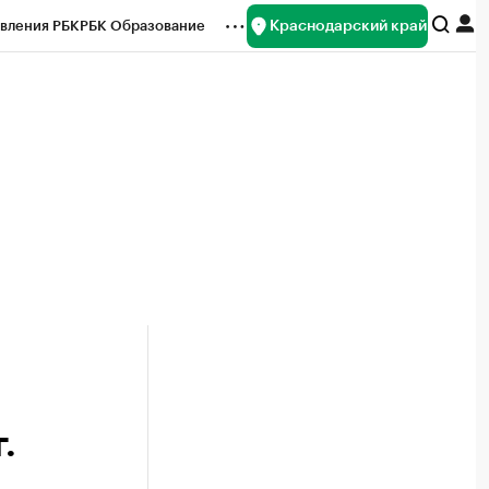
Краснодарский край
вления РБК
РБК Образование
редитные рейтинги
Франшизы
нсы
Рынок наличной валюты
.