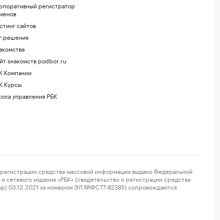
рпоративный регистратор
менов
стинг сайтов
г.решения
акомства
йт знакомств podbor.ru
К Компании
К Курсы
ола управления РБК
регистрации средства массовой информации выдано Федеральной
и сетевого издания «РБК» (свидетельство о регистрации средства
ор) 03.12.2021 за номером ЭЛ №ФС77-82385) сопровождаются