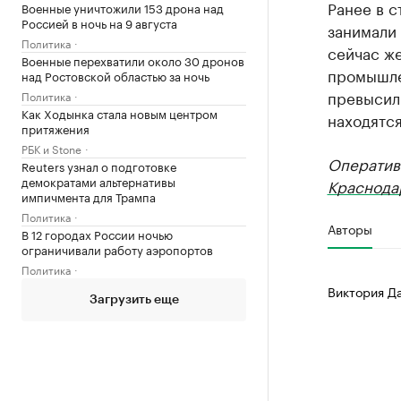
Ранее в 
Военные уничтожили 153 дрона над
Россией в ночь на 9 августа
занимали 
Политика
сейчас ж
Военные перехватили около 30 дронов
промышле
над Ростовской областью за ночь
превысил 
Политика
Как Ходынка стала новым центром
находятся
притяжения
РБК и Stone
Оператив
Reuters узнал о подготовке
демократами альтернативы
Краснода
импичмента для Трампа
Политика
Авторы
В 12 городах России ночью
ограничивали работу аэропортов
Политика
Виктория Д
Загрузить еще