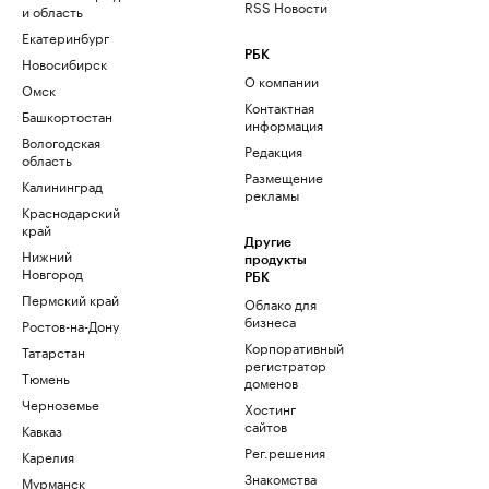
RSS Новости
и область
Екатеринбург
РБК
Новосибирск
О компании
Омск
Контактная
Башкортостан
информация
Вологодская
Редакция
область
Размещение
Калининград
рекламы
Краснодарский
край
Другие
Нижний
продукты
Новгород
РБК
Пермский край
Облако для
бизнеса
Ростов-на-Дону
Корпоративный
Татарстан
регистратор
Тюмень
доменов
Черноземье
Хостинг
сайтов
Кавказ
Рег.решения
Карелия
Знакомства
Мурманск