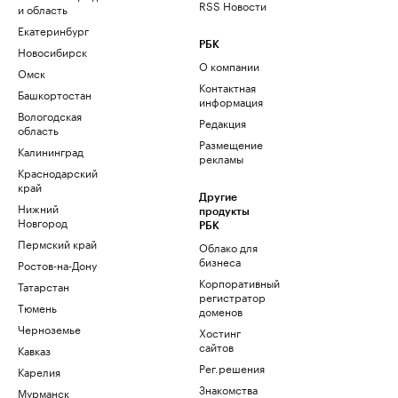
RSS Новости
и область
Екатеринбург
РБК
Новосибирск
О компании
Омск
Контактная
Башкортостан
информация
Вологодская
Редакция
область
Размещение
Калининград
рекламы
Краснодарский
край
Другие
Нижний
продукты
Новгород
РБК
Пермский край
Облако для
бизнеса
Ростов-на-Дону
Корпоративный
Татарстан
регистратор
Тюмень
доменов
Черноземье
Хостинг
сайтов
Кавказ
Рег.решения
Карелия
Знакомства
Мурманск