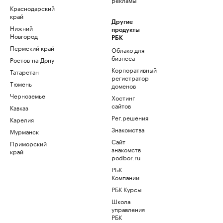
Краснодарский
край
Другие
Нижний
продукты
Новгород
РБК
Пермский край
Облако для
бизнеса
Ростов-на-Дону
Корпоративный
Татарстан
регистратор
Тюмень
доменов
Черноземье
Хостинг
сайтов
Кавказ
Рег.решения
Карелия
Знакомства
Мурманск
Сайт
Приморский
знакомств
край
podbor.ru
РБК
Компании
РБК Курсы
Школа
управления
РБК