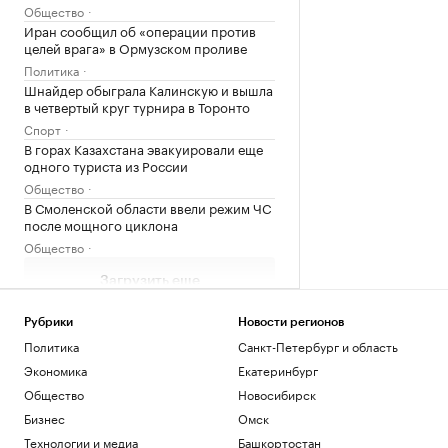
Общество
Иран сообщил об «операции против
целей врага» в Ормузском проливе
Политика
Шнайдер обыграла Калинскую и вышла
в четвертый круг турнира в Торонто
Спорт
В горах Казахстана эвакуировали еще
одного туриста из России
Общество
В Смоленской области ввели режим ЧС
после мощного циклона
Общество
Загрузить еще
Рубрики
Новости регионов
Политика
Санкт-Петербург и область
Экономика
Екатеринбург
Общество
Новосибирск
Бизнес
Омск
Технологии и медиа
Башкортостан