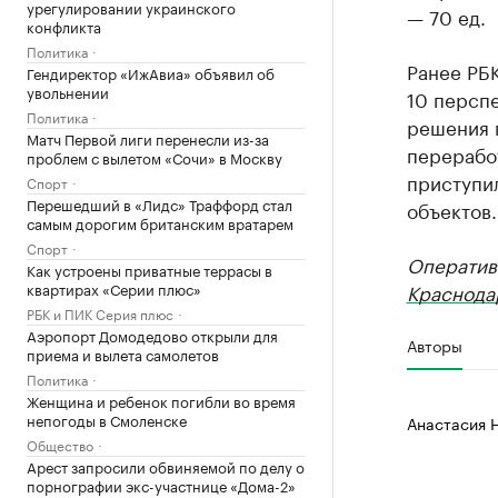
урегулировании украинского
— 70 ед.
конфликта
Политика
Ранее РБ
Гендиректор «ИжАвиа» объявил об
увольнении
10 персп
Политика
решения 
Матч Первой лиги перенесли из-за
перерабо
проблем с вылетом «Сочи» в Москву
приступил
Спорт
Перешедший в «Лидс» Траффорд стал
объектов.
самым дорогим британским вратарем
Спорт
Оператив
Как устроены приватные террасы в
квартирах «Серии плюс»
Краснода
РБК и ПИК Серия плюс
Аэропорт Домодедово открыли для
Авторы
приема и вылета самолетов
Политика
Женщина и ребенок погибли во время
непогоды в Смоленске
Анастасия 
Общество
Арест запросили обвиняемой по делу о
порнографии экс-участнице «Дома-2»