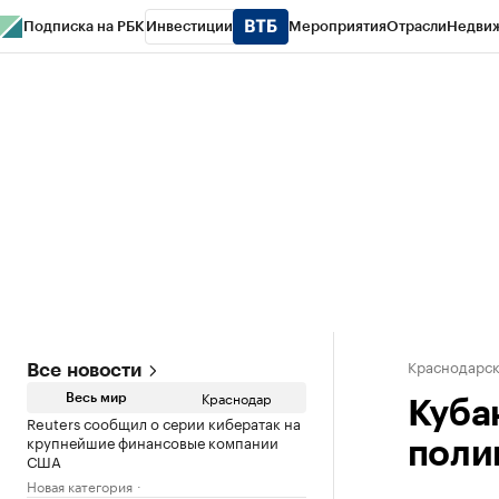
Подписка на РБК
Инвестиции
Мероприятия
Отрасли
Недви
РБК Курсы
РБК Life
Тренды
Визионеры
Национальные проекты
Горо
Газета
Спецпроекты СПб
Конференции СПб
Спецпроекты
Проверк
Краснодарск
Все новости
Краснодар
Весь мир
Куба
Reuters сообщил о серии кибератак на
крупнейшие финансовые компании
поли
США
Новая категория