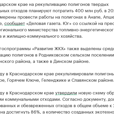
дарском крае на рекультивацию полигонов твердых
ных отходов планируют потратить 400 млн руб. в 20
амерены провести работы на полигонах в Анапе, Апш
е,
сообщает
«Деловая газета. Юг» со ссылкой на пре
егионального министерства топливно-энергетическог
а и жилищно-коммунального хозяйства.
 госпрограммы «Развитие ЖКХ» также выделены средс
вацию полигонов в Родниковском сельском поселении
ского района, а также в Динском районе.
ду в Краснодарском крае рекультивировали полигоны
ре, Горячем Ключе, Геленджике и Славянском районе
оду в Краснодарском крае
утвердили
новую схему об
ми коммунальными отходами. Согласно документу, до
ованных и обезвреженных отходов в общем объеме к
на достигнуть 86%, а количество созданных экотехн