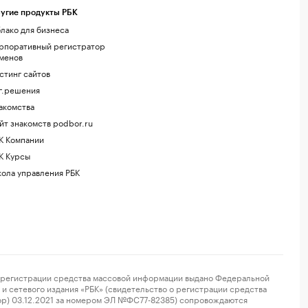
угие продукты РБК
лако для бизнеса
рпоративный регистратор
менов
стинг сайтов
г.решения
акомства
йт знакомств podbor.ru
К Компании
К Курсы
ола управления РБК
регистрации средства массовой информации выдано Федеральной
и сетевого издания «РБК» (свидетельство о регистрации средства
ор) 03.12.2021 за номером ЭЛ №ФС77-82385) сопровождаются