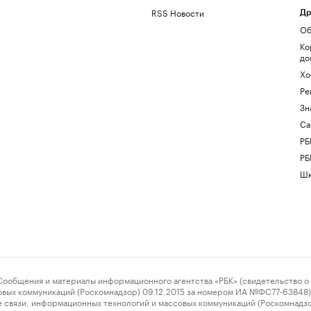
RSS Новости
Др
Об
Ко
до
Хо
Ре
Зн
Са
РБ
РБ
Шк
ения и материалы информационного агентства «РБК» (свидетельство о 
овых коммуникаций (Роскомнадзор) 09.12.2015 за номером ИА №ФС77-63848) 
 связи, информационных технологий и массовых коммуникаций (Роскомнадз