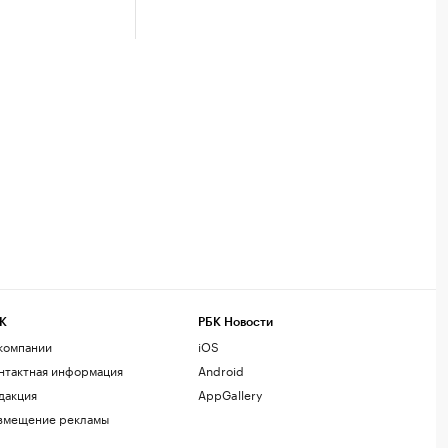
К
РБК Новости
компании
iOS
нтактная информация
Android
дакция
AppGallery
змещение рекламы