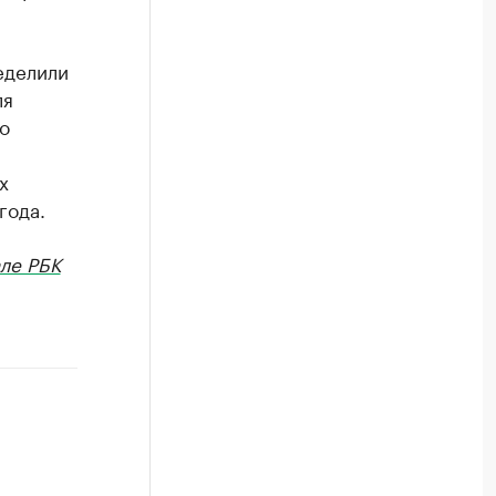
еделили
ля
о
х
года.
ле РБК