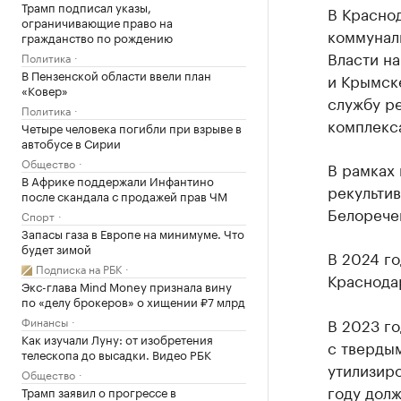
Трамп подписал указы,
В Красно
ограничивающие право на
коммуналь
гражданство по рождению
Власти н
Политика
В Пензенской области ввели план
и Крымск
«Ковер»
службу р
Политика
комплекс
Четыре человека погибли при взрыве в
автобусе в Сирии
Общество
В рамках
В Африке поддержали Инфантино
рекульти
после скандала с продажей прав ЧМ
Белоречен
Спорт
Запасы газа в Европе на минимуме. Что
будет зимой
В 2024 го
Подписка на РБК
Краснода
Экс-глава Mind Money признала вину
по «делу брокеров» о хищении ₽7 млрд
Финансы
В 2023 г
Как изучали Луну: от изобретения
с тверды
телескопа до высадки. Видео РБК
утилизир
Общество
году долж
Трамп заявил о прогрессе в