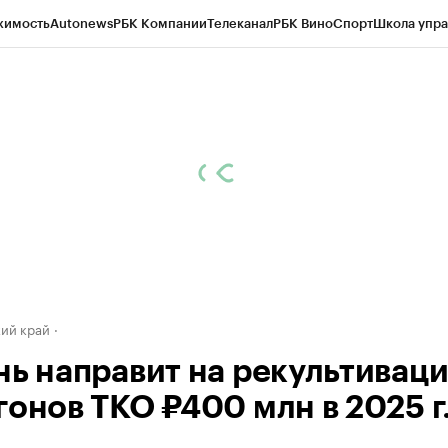
жимость
Autonews
РБК Компании
Телеканал
РБК Вино
Спорт
Школа упра
д
Стиль
Крипто
РБК Бизнес-среда
Дискуссионный клуб
Исследования
К
а контрагентов
Политика
Экономика
Бизнес
Технологии и медиа
Фина
ий край
нь направит на рекультивац
гонов ТКО ₽400 млн в 2025 г