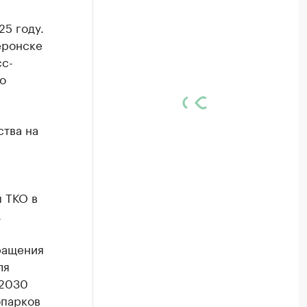
25 году.
еронске
сс-
о
тва на
 ТКО в
.
ращения
ля
 2030
опарков