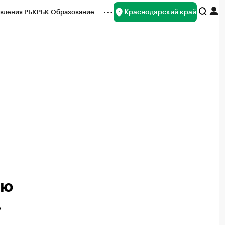
Краснодарский край
вления РБК
РБК Образование
редитные рейтинги
Франшизы
нсы
Рынок наличной валюты
ию
.