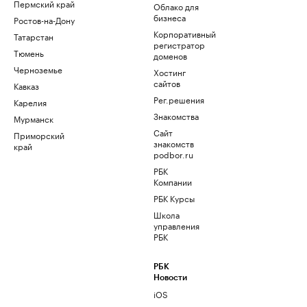
Пермский край
Облако для
бизнеса
Ростов-на-Дону
Корпоративный
Татарстан
регистратор
Тюмень
доменов
Черноземье
Хостинг
сайтов
Кавказ
Рег.решения
Карелия
Знакомства
Мурманск
Сайт
Приморский
знакомств
край
podbor.ru
РБК
Компании
РБК Курсы
Школа
управления
РБК
РБК
Новости
iOS