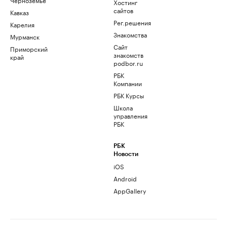
Хостинг
сайтов
Кавказ
Рег.решения
Карелия
Знакомства
Мурманск
Сайт
Приморский
знакомств
край
podbor.ru
РБК
Компании
РБК Курсы
Школа
управления
РБК
РБК
Новости
iOS
Android
AppGallery