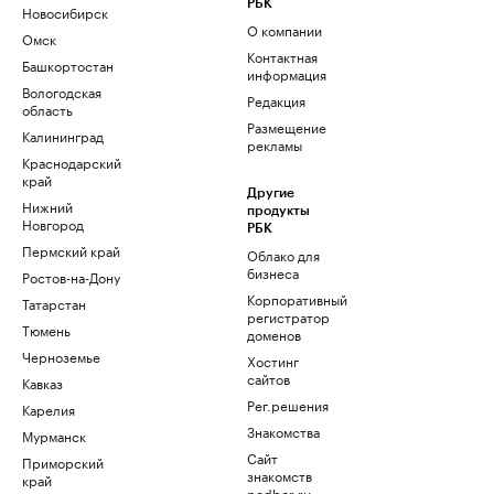
РБК
Новосибирск
О компании
Омск
Контактная
Башкортостан
информация
Вологодская
Редакция
область
Размещение
Калининград
рекламы
Краснодарский
край
Другие
Нижний
продукты
Новгород
РБК
Пермский край
Облако для
бизнеса
Ростов-на-Дону
Корпоративный
Татарстан
регистратор
Тюмень
доменов
Черноземье
Хостинг
сайтов
Кавказ
Рег.решения
Карелия
Знакомства
Мурманск
Сайт
Приморский
знакомств
край
podbor.ru