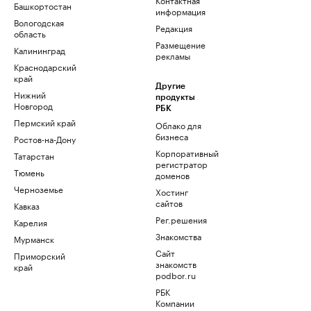
Башкортостан
информация
Вологодская
Редакция
область
Размещение
Калининград
рекламы
Краснодарский
край
Другие
Нижний
продукты
Новгород
РБК
Пермский край
Облако для
бизнеса
Ростов-на-Дону
Корпоративный
Татарстан
регистратор
Тюмень
доменов
Черноземье
Хостинг
сайтов
Кавказ
Рег.решения
Карелия
Знакомства
Мурманск
Сайт
Приморский
знакомств
край
podbor.ru
РБК
Компании