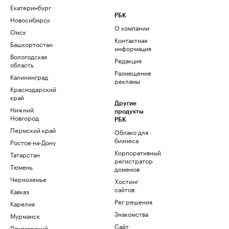
Екатеринбург
РБК
Новосибирск
О компании
Омск
Контактная
Башкортостан
информация
Вологодская
Редакция
область
Размещение
Калининград
рекламы
Краснодарский
край
Другие
Нижний
продукты
Новгород
РБК
Пермский край
Облако для
бизнеса
Ростов-на-Дону
Корпоративный
Татарстан
регистратор
Тюмень
доменов
Черноземье
Хостинг
сайтов
Кавказ
Рег.решения
Карелия
Знакомства
Мурманск
Сайт
Приморский