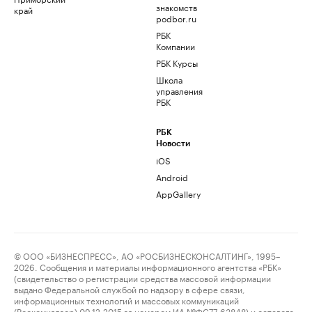
знакомств
край
podbor.ru
РБК
Компании
РБК Курсы
Школа
управления
РБК
РБК
Новости
iOS
Android
AppGallery
© ООО «БИЗНЕСПРЕСС», АО «РОСБИЗНЕСКОНСАЛТИНГ», 1995–
2026. Сообщения и материалы информационного агентства «РБК»
(свидетельство о регистрации средства массовой информации
выдано Федеральной службой по надзору в сфере связи,
информационных технологий и массовых коммуникаций
(Роскомнадзор) 09.12.2015 за номером ИА №ФС77-63848) и сетевого