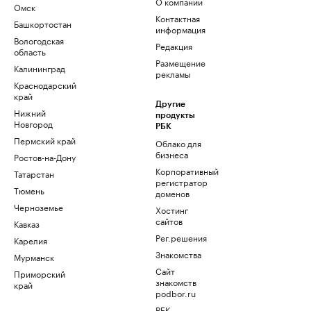
О компании
Омск
Контактная
Башкортостан
информация
Вологодская
Редакция
область
Размещение
Калининград
рекламы
Краснодарский
край
Другие
Нижний
продукты
Новгород
РБК
Пермский край
Облако для
бизнеса
Ростов-на-Дону
Корпоративный
Татарстан
регистратор
Тюмень
доменов
Черноземье
Хостинг
сайтов
Кавказ
Рег.решения
Карелия
Знакомства
Мурманск
Сайт
Приморский
знакомств
край
podbor.ru
РБК