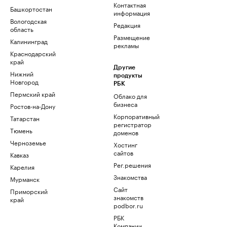
Контактная
Башкортостан
информация
Вологодская
Редакция
область
Размещение
Калининград
рекламы
Краснодарский
край
Другие
Нижний
продукты
Новгород
РБК
Пермский край
Облако для
бизнеса
Ростов-на-Дону
Корпоративный
Татарстан
регистратор
Тюмень
доменов
Черноземье
Хостинг
сайтов
Кавказ
Рег.решения
Карелия
Знакомства
Мурманск
Сайт
Приморский
знакомств
край
podbor.ru
РБК
Компании