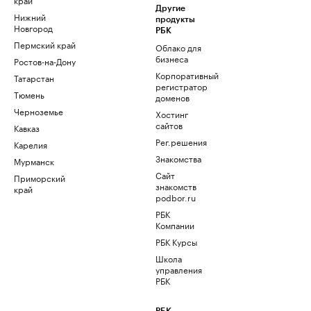
Другие
Нижний
продукты
Новгород
РБК
Пермский край
Облако для
бизнеса
Ростов-на-Дону
Корпоративный
Татарстан
регистратор
Тюмень
доменов
Черноземье
Хостинг
сайтов
Кавказ
Рег.решения
Карелия
Знакомства
Мурманск
Сайт
Приморский
знакомств
край
podbor.ru
РБК
Компании
РБК Курсы
Школа
управления
РБК