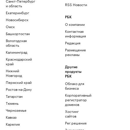
Санкт-Петербург
RSS Новости
и область
Екатеринбург
РБК
Новосибирск
О компании
Омск
Контактная
Башкортостан
информация
Вологодская
Редакция
область
Размещение
Калининград
рекламы
Краснодарский
край
Другие
Нижний
продукты
Новгород
РБК
Пермский край
Облако для
бизнеса
Ростов-на-Дону
Корпоративный
Татарстан
регистратор
Тюмень
доменов
Черноземье
Хостинг
сайтов
Кавказ
Рег.решения
Карелия
Знакомства