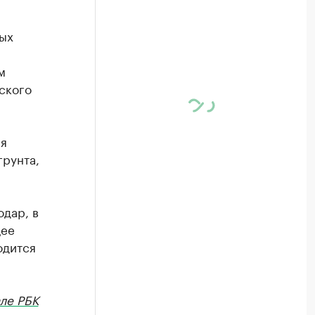
ых
м
ского
ля
грунта,
одар, в
щее
одится
ле РБК