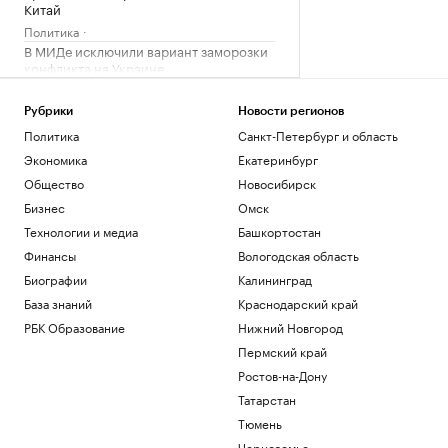
Китай
Политика
В МИДе исключили вариант заморозки
конфликта на Украине
Политика
Глава Приднестровья назвал число
Рубрики
Новости регионов
жителей, подавших на гражданство
Политика
Санкт-Петербург и область
России
Экономика
Екатеринбург
Политика
Общество
Новосибирск
Над Севастополем сбили семь БПЛА
Бизнес
Омск
Политика
Как добавить драгоценные металлы в
Технологии и медиа
Башкортостан
личную копилку сбережений
Финансы
Вологодская область
РБК и Сбер
Биографии
Калининград
База знаний
Краснодарский край
Загрузить еще
РБК Образование
Нижний Новгород
Пермский край
Ростов-на-Дону
Татарстан
Тюмень
Черноземье