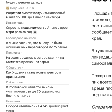
будет с ценами дальше
Подписка на РБК
Площадь 
Родители смогут получить налоговый
вычет по ПДС до 1 млн с 1 сентября
отходов (
Инвестиции
состоянию
Спрос на недвижимость в Анапе вырос
сообщает
в три раза за год
края.
Краснодарский край
В МИДе заявили, что в Баку не было
официальных переговоров по Украине
В тушении
Политика
ликвидаци
На золоторудном месторождении на
Камчатке произошел взрыв
самосвалы
Общество
Как Ходынка стала новым центром
Пожар на 
притяжения
пик возго
РБК и Stone
В Ростовской области за ночь
время пл
уничтожили свыше 70 украинских
под пост
беспилотников
Политика
Оборот стейблкоина А7А5 достиг $140
Оператив
млрд