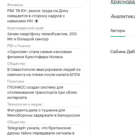
Краснода
Финансы
РБК ТВ Юг: рынок труда на Дону
Аналитик
смещается в сторону кадров с
навыками ИИ
Краснодарский край
Авторы
Зачем смартфону телеобъектив, 200
Мп и большой сенсор
РБК и Huawei
Сабина Диб
«Одиссея» стала самым кассовым
фильмом Кристофера Нолана
Общество
В Севастополе эвакуировали людей из
кемпинга на пляже после налета БПЛА
Политика
ГЛОНАСС создал систему для
отслеживания транспорта при сбоях
интернета
Технологии и медиа
Фигуранта дела о тушенке для
Минобороны задержали в Белоруссии
Общество
Telegraph узнала, что британские
дроны тайно передавали сигналы в