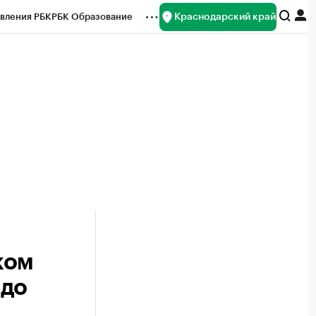
Краснодарский край
вления РБК
РБК Образование
редитные рейтинги
Франшизы
нсы
Рынок наличной валюты
ком
 до