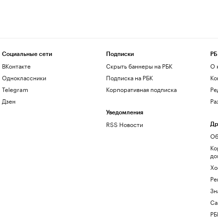
Социальные сети
Подписки
РБ
ВКонтакте
Скрыть баннеры на РБК
О 
Одноклассники
Подписка на РБК
Ко
Telegram
Корпоративная подписка
Ре
Дзен
Ра
Уведомления
RSS Новости
Др
Об
Ко
до
Хо
Ре
Зн
Са
РБ