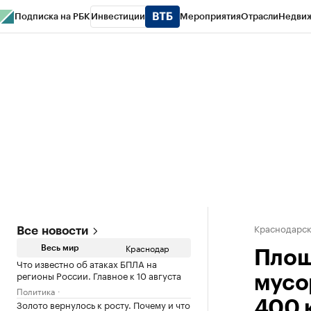
Подписка на РБК
Инвестиции
Мероприятия
Отрасли
Недви
РБК Курсы
РБК Life
Тренды
Визионеры
Национальные проекты
Горо
Газета
Спецпроекты СПб
Конференции СПб
Спецпроекты
Проверк
Краснодарск
Все новости
Краснодар
Весь мир
Площ
Что известно об атаках БПЛА на
регионы России. Главное к 10 августа
мусо
Политика
Золото вернулось к росту. Почему и что
400 