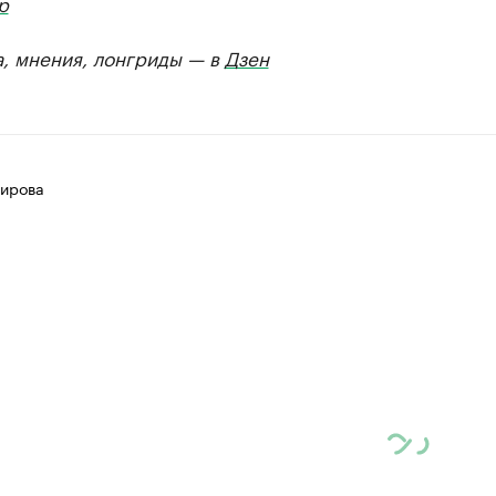
р
а, мнения, лонгриды — в
Дзен
ирова