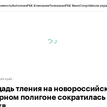
жимость
Autonews
РБК Компании
Телеканал
РБК Вино
Спорт
Школа упра
д
Стиль
Крипто
РБК Бизнес-среда
Дискуссионный клуб
Исследования
К
а контрагентов
Политика
Экономика
Бизнес
Технологии и медиа
Фина
ий край
адь тления на новороссийс
рном полигоне сократилась
кв.