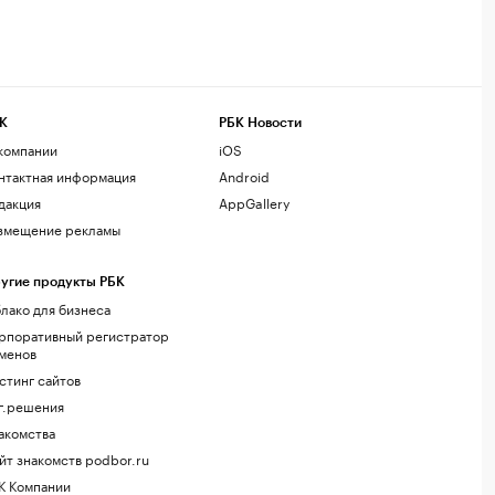
К
РБК Новости
компании
iOS
нтактная информация
Android
дакция
AppGallery
змещение рекламы
угие продукты РБК
лако для бизнеса
рпоративный регистратор
менов
стинг сайтов
г.решения
акомства
йт знакомств podbor.ru
К Компании