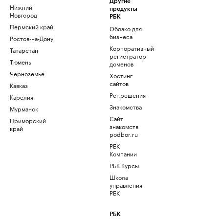
Другие
Нижний
продукты
Новгород
РБК
Пермский край
Облако для
бизнеса
Ростов-на-Дону
Корпоративный
Татарстан
регистратор
Тюмень
доменов
Черноземье
Хостинг
сайтов
Кавказ
Рег.решения
Карелия
Знакомства
Мурманск
Сайт
Приморский
знакомств
край
podbor.ru
РБК
Компании
РБК Курсы
Школа
управления
РБК
РБК