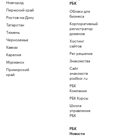
Новгород
РБК
Пермский край
Облако для
бизнеса
Ростов-на-Дону
Корпоративный
Татарстан
регистратор
Тюмень
доменов
Черноземье
Хостинг
сайтов
Кавказ
Рег.решения
Карелия
Знакомства
Мурманск
Сайт
Приморский
знакомств
край
podbor.ru
РБК
Компании
РБК Курсы
Школа
управления
РБК
РБК
Новости