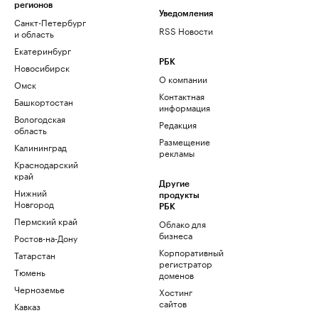
регионов
Уведомления
Санкт-Петербург
RSS Новости
и область
Екатеринбург
РБК
Новосибирск
О компании
Омск
Контактная
Башкортостан
информация
Вологодская
Редакция
область
Размещение
Калининград
рекламы
Краснодарский
край
Другие
Нижний
продукты
Новгород
РБК
Пермский край
Облако для
бизнеса
Ростов-на-Дону
Корпоративный
Татарстан
регистратор
Тюмень
доменов
Черноземье
Хостинг
сайтов
Кавказ