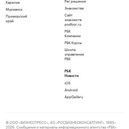
Рег.решения
Карелия
Знакомства
Мурманск
Сайт
Приморский
знакомств
край
podbor.ru
РБК
Компании
РБК Курсы
Школа
управления
РБК
РБК
Новости
iOS
Android
AppGallery
© ООО «БИЗНЕСПРЕСС», АО «РОСБИЗНЕСКОНСАЛТИНГ», 1995–
2026. Сообщения и материалы информационного агентства «РБК»