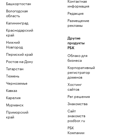
Контактная
Башкортостан
информация
Вологодская
Редакция
область
Размещение
Калининград
рекламы
Краснодарский
край
Другие
Нижний
продукты
Новгород
РБК
Пермский край
Облако для
бизнеса
Ростов-на-Дону
Корпоративный
Татарстан
регистратор
Тюмень
доменов
Черноземье
Хостинг
сайтов
Кавказ
Рег.решения
Карелия
Знакомства
Мурманск
Сайт
Приморский
знакомств
край
podbor.ru
РБК
Компании