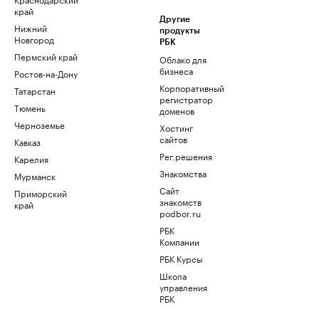
край
Другие
Нижний
продукты
Новгород
РБК
Пермский край
Облако для
бизнеса
Ростов-на-Дону
Корпоративный
Татарстан
регистратор
Тюмень
доменов
Черноземье
Хостинг
сайтов
Кавказ
Рег.решения
Карелия
Знакомства
Мурманск
Сайт
Приморский
знакомств
край
podbor.ru
РБК
Компании
РБК Курсы
Школа
управления
РБК