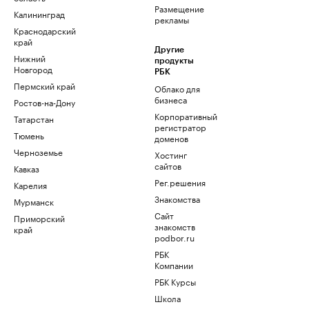
Размещение
Калининград
рекламы
Краснодарский
край
Другие
Нижний
продукты
Новгород
РБК
Пермский край
Облако для
бизнеса
Ростов-на-Дону
Корпоративный
Татарстан
регистратор
Тюмень
доменов
Черноземье
Хостинг
сайтов
Кавказ
Рег.решения
Карелия
Знакомства
Мурманск
Сайт
Приморский
знакомств
край
podbor.ru
РБК
Компании
РБК Курсы
Школа
управления