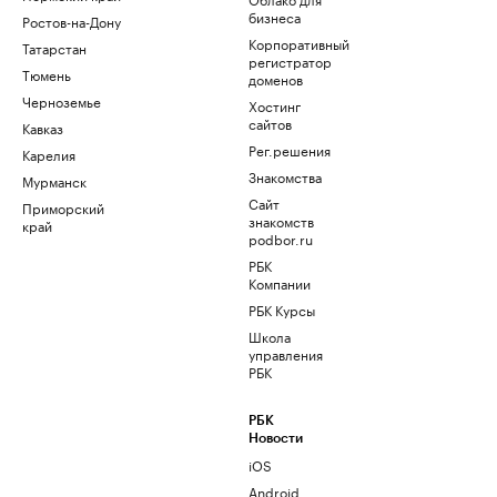
бизнеса
Ростов-на-Дону
Корпоративный
Татарстан
регистратор
Тюмень
доменов
Черноземье
Хостинг
сайтов
Кавказ
Рег.решения
Карелия
Знакомства
Мурманск
Сайт
Приморский
знакомств
край
podbor.ru
РБК
Компании
РБК Курсы
Школа
управления
РБК
РБК
Новости
iOS
Android