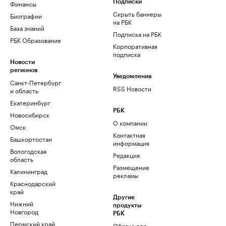
Финансы
Подписки
Скрыть баннеры
Биографии
на РБК
База знаний
Подписка на РБК
РБК Образование
Корпоративная
подписка
Новости
регионов
Уведомления
Санкт-Петербург
RSS Новости
и область
Екатеринбург
РБК
Новосибирск
О компании
Омск
Контактная
Башкортостан
информация
Вологодская
Редакция
область
Размещение
Калининград
рекламы
Краснодарский
край
Другие
Нижний
продукты
Новгород
РБК
Пермский край
Облако для