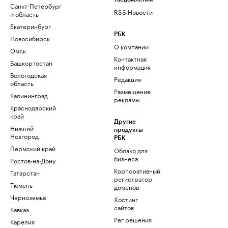
Санкт-Петербург
RSS Новости
и область
Екатеринбург
РБК
Новосибирск
О компании
Омск
Контактная
Башкортостан
информация
Вологодская
Редакция
область
Размещение
Калининград
рекламы
Краснодарский
край
Другие
Нижний
продукты
Новгород
РБК
Пермский край
Облако для
бизнеса
Ростов-на-Дону
Корпоративный
Татарстан
регистратор
Тюмень
доменов
Черноземье
Хостинг
сайтов
Кавказ
Рег.решения
Карелия