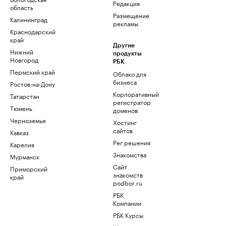
Редакция
область
Размещение
Калининград
рекламы
Краснодарский
край
Другие
Нижний
продукты
Новгород
РБК
Пермский край
Облако для
бизнеса
Ростов-на-Дону
Корпоративный
Татарстан
регистратор
Тюмень
доменов
Черноземье
Хостинг
сайтов
Кавказ
Рег.решения
Карелия
Знакомства
Мурманск
Сайт
Приморский
знакомств
край
podbor.ru
РБК
Компании
РБК Курсы