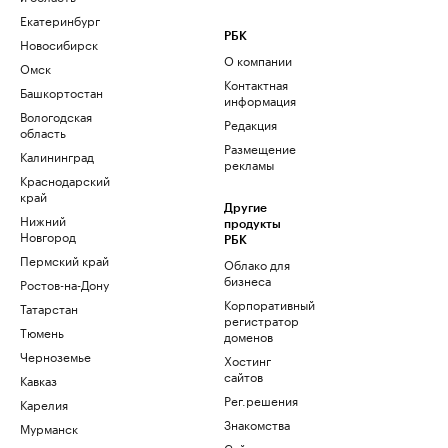
Екатеринбург
РБК
Новосибирск
О компании
Омск
Контактная
Башкортостан
информация
Вологодская
Редакция
область
Размещение
Калининград
рекламы
Краснодарский
край
Другие
Нижний
продукты
Новгород
РБК
Пермский край
Облако для
бизнеса
Ростов-на-Дону
Корпоративный
Татарстан
регистратор
Тюмень
доменов
Черноземье
Хостинг
сайтов
Кавказ
Рег.решения
Карелия
Знакомства
Мурманск
Сайт