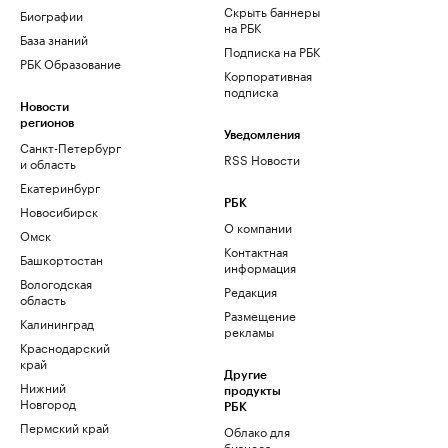
Скрыть баннеры
Биографии
на РБК
База знаний
Подписка на РБК
РБК Образование
Корпоративная
подписка
Новости
регионов
Уведомления
Санкт-Петербург
RSS Новости
и область
Екатеринбург
РБК
Новосибирск
О компании
Омск
Контактная
Башкортостан
информация
Вологодская
Редакция
область
Размещение
Калининград
рекламы
Краснодарский
край
Другие
Нижний
продукты
Новгород
РБК
Пермский край
Облако для
бизнеса