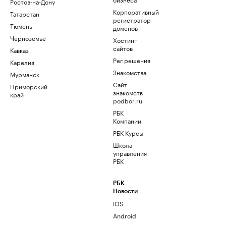
Ростов-на-Дону
Корпоративный
Татарстан
регистратор
Тюмень
доменов
Черноземье
Хостинг
сайтов
Кавказ
Рег.решения
Карелия
Знакомства
Мурманск
Сайт
Приморский
знакомств
край
podbor.ru
РБК
Компании
РБК Курсы
Школа
управления
РБК
РБК
Новости
iOS
Android