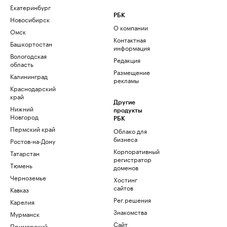
Екатеринбург
РБК
Новосибирск
О компании
Омск
Контактная
Башкортостан
информация
Вологодская
Редакция
область
Размещение
Калининград
рекламы
Краснодарский
край
Другие
Нижний
продукты
Новгород
РБК
Пермский край
Облако для
бизнеса
Ростов-на-Дону
Корпоративный
Татарстан
регистратор
Тюмень
доменов
Черноземье
Хостинг
сайтов
Кавказ
Рег.решения
Карелия
Знакомства
Мурманск
Сайт
Приморский