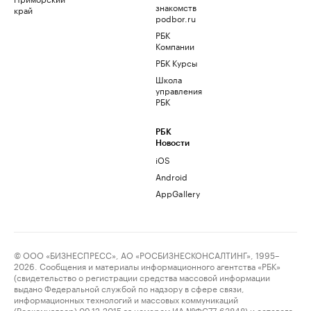
знакомств
край
podbor.ru
РБК
Компании
РБК Курсы
Школа
управления
РБК
РБК
Новости
iOS
Android
AppGallery
© ООО «БИЗНЕСПРЕСС», АО «РОСБИЗНЕСКОНСАЛТИНГ», 1995–
2026. Сообщения и материалы информационного агентства «РБК»
(свидетельство о регистрации средства массовой информации
выдано Федеральной службой по надзору в сфере связи,
информационных технологий и массовых коммуникаций
(Роскомнадзор) 09.12.2015 за номером ИА №ФС77-63848) и сетевого