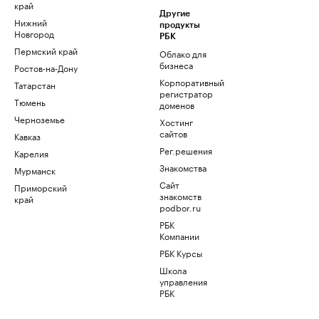
край
Другие
Нижний
продукты
Новгород
РБК
Пермский край
Облако для
бизнеса
Ростов-на-Дону
Корпоративный
Татарстан
регистратор
Тюмень
доменов
Черноземье
Хостинг
сайтов
Кавказ
Рег.решения
Карелия
Знакомства
Мурманск
Сайт
Приморский
знакомств
край
podbor.ru
РБК
Компании
РБК Курсы
Школа
управления
РБК