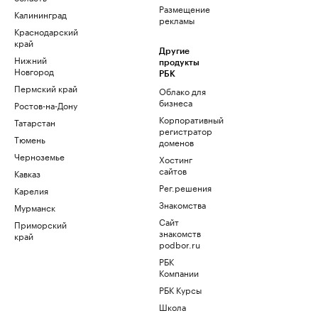
Размещение
Калининград
рекламы
Краснодарский
край
Другие
Нижний
продукты
Новгород
РБК
Пермский край
Облако для
бизнеса
Ростов-на-Дону
Корпоративный
Татарстан
регистратор
Тюмень
доменов
Черноземье
Хостинг
сайтов
Кавказ
Рег.решения
Карелия
Знакомства
Мурманск
Сайт
Приморский
знакомств
край
podbor.ru
РБК
Компании
РБК Курсы
Школа
управления