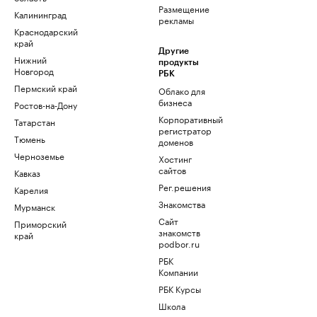
Размещение
Калининград
рекламы
Краснодарский
край
Другие
Нижний
продукты
Новгород
РБК
Пермский край
Облако для
бизнеса
Ростов-на-Дону
Корпоративный
Татарстан
регистратор
Тюмень
доменов
Черноземье
Хостинг
сайтов
Кавказ
Рег.решения
Карелия
Знакомства
Мурманск
Сайт
Приморский
знакомств
край
podbor.ru
РБК
Компании
РБК Курсы
Школа
управления