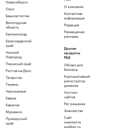
Новосибирск
О компании
Омск
Контактная
Башкортостан
информация
Вологодская
Редакция
область
Размещение
Калининград
рекламы
Краснодарский
край
Другие
Нижний
продукты
Новгород
РБК
Пермский край
Облако для
бизнеса
Ростов-на-Дону
Корпоративный
Татарстан
регистратор
Тюмень
доменов
Черноземье
Хостинг
сайтов
Кавказ
Рег.решения
Карелия
Знакомства
Мурманск
Сайт
Приморский
знакомств
край
podbor.ru