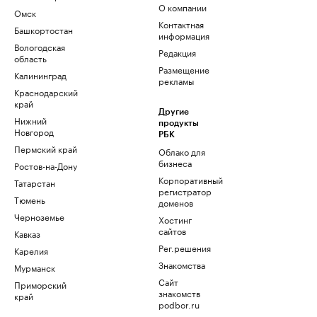
О компании
Омск
Контактная
Башкортостан
информация
Вологодская
Редакция
область
Размещение
Калининград
рекламы
Краснодарский
край
Другие
Нижний
продукты
Новгород
РБК
Пермский край
Облако для
бизнеса
Ростов-на-Дону
Корпоративный
Татарстан
регистратор
Тюмень
доменов
Черноземье
Хостинг
сайтов
Кавказ
Рег.решения
Карелия
Знакомства
Мурманск
Сайт
Приморский
знакомств
край
podbor.ru