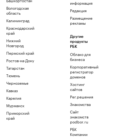
Башкортостан
информация
Вологодская
Редакция
область
Размещение
Калининград
рекламы
Краснодарский
край
Другие
Нижний
продукты
Новгород
РБК
Пермский край
Облако для
бизнеса
Ростов-на-Дону
Корпоративный
Татарстан
регистратор
Тюмень
доменов
Черноземье
Хостинг
сайтов
Кавказ
Рег.решения
Карелия
Знакомства
Мурманск
Сайт
Приморский
знакомств
край
podbor.ru
РБК
Компании