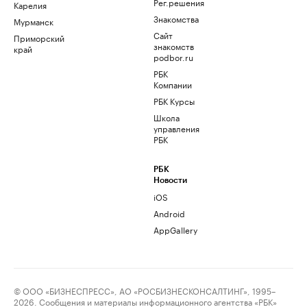
Рег.решения
Карелия
Знакомства
Мурманск
Сайт
Приморский
знакомств
край
podbor.ru
РБК
Компании
РБК Курсы
Школа
управления
РБК
РБК
Новости
iOS
Android
AppGallery
© ООО «БИЗНЕСПРЕСС», АО «РОСБИЗНЕСКОНСАЛТИНГ», 1995–
2026. Сообщения и материалы информационного агентства «РБК»