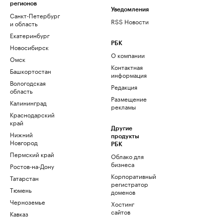
регионов
Уведомления
Санкт-Петербург
RSS Новости
и область
Екатеринбург
РБК
Новосибирск
О компании
Омск
Контактная
Башкортостан
информация
Вологодская
Редакция
область
Размещение
Калининград
рекламы
Краснодарский
край
Другие
Нижний
продукты
Новгород
РБК
Пермский край
Облако для
бизнеса
Ростов-на-Дону
Корпоративный
Татарстан
регистратор
Тюмень
доменов
Черноземье
Хостинг
сайтов
Кавказ