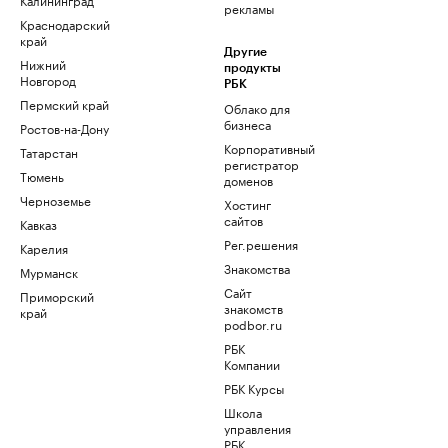
рекламы
Краснодарский
край
Другие
Нижний
продукты
Новгород
РБК
Пермский край
Облако для
бизнеса
Ростов-на-Дону
Корпоративный
Татарстан
регистратор
Тюмень
доменов
Черноземье
Хостинг
сайтов
Кавказ
Рег.решения
Карелия
Знакомства
Мурманск
Сайт
Приморский
знакомств
край
podbor.ru
РБК
Компании
РБК Курсы
Школа
управления
РБК