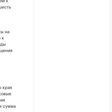
ли к
шесть
ты на
 к
оды
ещения
о края
ковые
ния
я сумма