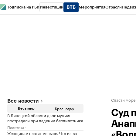
Подписка на РБК
Инвестиции
Мероприятия
Отрасли
Недви
РБК Курсы
РБК Life
Тренды
Визионеры
Национальные проекты
Горо
Газета
Спецпроекты СПб
Конференции СПб
Спецпроекты
Проверк
Спасти море
Все новости
Краснодар
Весь мир
Суд 
В Липецкой области двое мужчин
пострадали при падении беспилотника
Анап
Политика
Женщинам платят меньше. Что из-за
«Вол