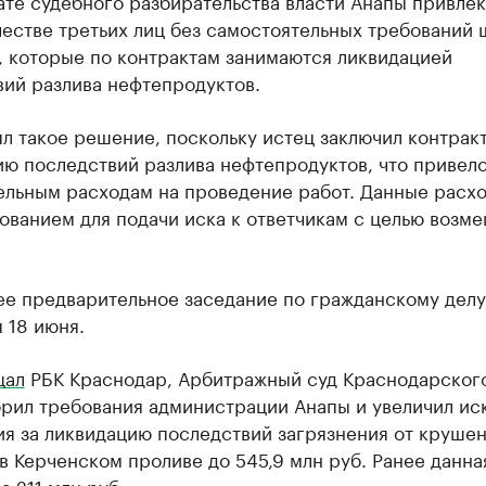
ате судебного разбирательства власти Анапы привлек
честве третьих лиц без самостоятельных требований 
, которые по контрактам занимаются ликвидацией
вий разлива нефтепродуктов.
л такое решение, поскольку истец заключил контрак
ю последствий разлива нефтепродуктов, что привело
ельным расходам на проведение работ. Данные расх
ованием для подачи иска к ответчикам с целью возм
е предварительное заседание по гражданскому делу
 18 июня.
щал
РБК Краснодар, Арбитражный суд Краснодарског
орил требования администрации Анапы и увеличил ис
я за ликвидацию последствий загрязнения от круше
в Керченском проливе до 545,9 млн руб. Ранее данна
а 211 млн руб.