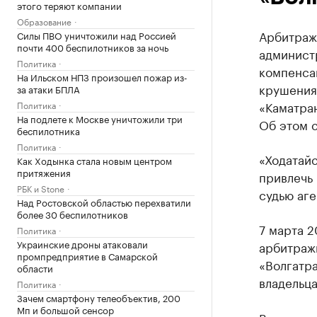
этого теряют компании
Образование
Арбитраж
Силы ПВО уничтожили над Россией
почти 400 беспилотников за ночь
администр
Политика
компенсац
На Ильском НПЗ произошел пожар из-
крушения
за атаки БПЛА
«Каматран
Политика
На подлете к Москве уничтожили три
Об этом 
беспилотника
Политика
«Ходатайс
Как Ходынка стала новым центром
притяжения
привлечь
РБК и Stone
судью аге
Над Ростовской областью перехватили
более 30 беспилотников
7 марта 2
Политика
Украинские дроны атаковали
арбитраж
промпредприятие в Самарской
«Волгатр
области
владельца
Политика
Зачем смартфону телеобъектив, 200
Мп и большой сенсор