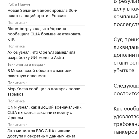
В результ
РБК и Huawei
делу в ка
Новая Зеландия анонсировала 36-й
компаний
пакет санкций против России
Политика
последст
Bloomberg узнал, что Украина
пообещала США больше не атаковать
Суд приня
КТК
ликвидаци
Политика
Axios узнал, что OpenAI замедлила
дополнит
разработку ИИ-модели Astra
стали осн
Технологии и медиа
убытков.
В Московской области отменили
ракетную опасность
Политика
Следующе
Мэр Киева сообщил о пожарах после
состоится
взрывов
Политика
CNN узнал, как высший военачальник
Как
сооб
США пытается закончить войну с
удовлетв
Ираном
требовани
Политика
Экс-министра ВВС США лишили
танкеров 
доступа к секретным данным из-за
составлял