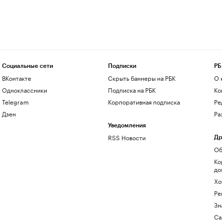
Социальные сети
Подписки
РБ
ВКонтакте
Скрыть баннеры на РБК
О 
Одноклассники
Подписка на РБК
Ко
Telegram
Корпоративная подписка
Ре
Дзен
Ра
Уведомления
RSS Новости
Др
Об
Ко
до
Хо
Ре
Зн
Са