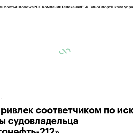
жимость
Autonews
РБК Компании
Телеканал
РБК Вино
Спорт
Школа упра
д
Стиль
Крипто
РБК Бизнес-среда
Дискуссионный клуб
Исследования
К
а контрагентов
Политика
Экономика
Бизнес
Технологии и медиа
Фина
привлек соответчиком по ис
ы судовладельца
гонефть-212»