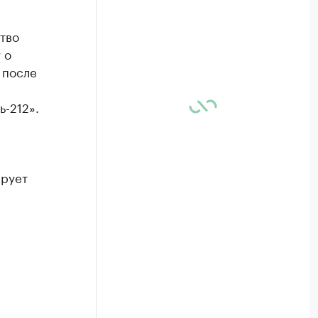
тво
 о
 после
ь-212».
ирует