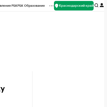
Краснодарский край
вления РБК
РБК Образование
редитные рейтинги
Франшизы
нсы
Рынок наличной валюты
ку