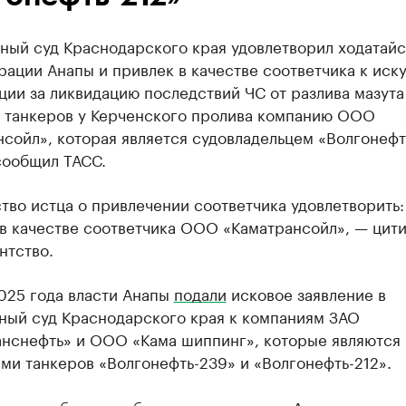
ный суд Краснодарского края удовлетворил ходатайс
ации Анапы и привлек в качестве соответчика к иску
ии за ликвидацию последствий ЧС от разлива мазута
 танкеров у Керченского пролива компанию ООО
сойл», которая является судовладельцем «Волгонефт
сообщил ТАСС.
тво истца о привлечении соответчика удовлетворить:
 в качестве соответчика ООО «Каматрансойл», — цит
нтство.
025 года власти Анапы
подали
исковое заявление в
ный суд Краснодарского края к компаниям ЗАО
анснефть» и ООО «Кама шиппинг», которые являются
ми танкеров «Волгонефть-239» и «Волгонефть-212».