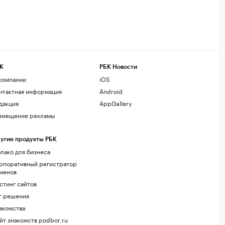
К
РБК Новости
компании
iOS
нтактная информация
Android
дакция
AppGallery
змещение рекламы
угие продукты РБК
лако для бизнеса
рпоративный регистратор
менов
стинг сайтов
г.решения
акомства
йт знакомств podbor.ru