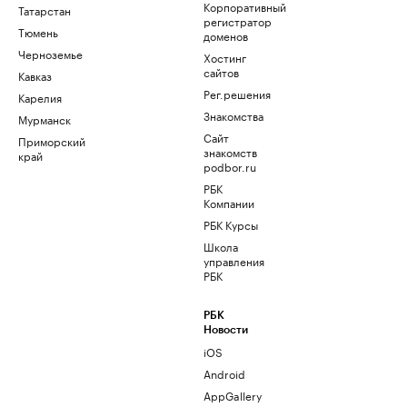
Корпоративный
Татарстан
регистратор
Тюмень
доменов
Черноземье
Хостинг
сайтов
Кавказ
Рег.решения
Карелия
Знакомства
Мурманск
Сайт
Приморский
знакомств
край
podbor.ru
РБК
Компании
РБК Курсы
Школа
управления
РБК
РБК
Новости
iOS
Android
AppGallery