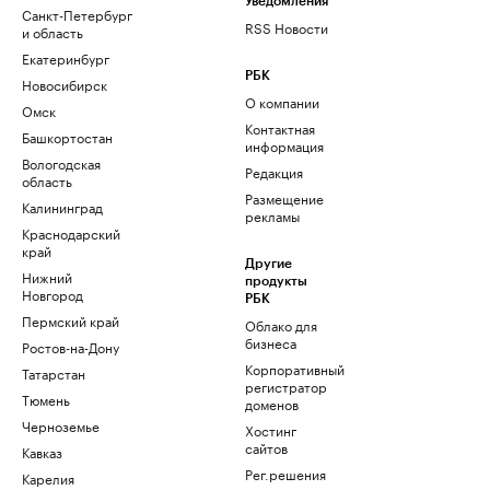
Уведомления
Санкт-Петербург
RSS Новости
и область
Екатеринбург
РБК
Новосибирск
О компании
Омск
Контактная
Башкортостан
информация
Вологодская
Редакция
область
Размещение
Калининград
рекламы
Краснодарский
край
Другие
Нижний
продукты
Новгород
РБК
Пермский край
Облако для
бизнеса
Ростов-на-Дону
Корпоративный
Татарстан
регистратор
Тюмень
доменов
Черноземье
Хостинг
сайтов
Кавказ
Рег.решения
Карелия