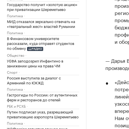
Государство получит «золотую акцию»
произ
при приватизации Шереметьево
регио
Политика
промы
МИД отказался зеркально отвечать на
«театральный жест» властей Румынии
бюдже
Политика
профи
В Финансовом университете
и обо
рассказали, куда отправят студентов
по обмену
РАДИО
Общество
— Дарья 
УЕФА заподозрил Инфантино в
занижении цены на права ЧМ
производ
Спорт
Россия выступила за диалог с
«Дейс
Арменией по ЮКЖД
потре
Политика
Гастрогиды по России: от аутентичных
линей
ферм и ресторанов до отелей
узкос
РБК и РСХБ
впере
Путин подписал указ, разрешающий
приватизацию аэропорта Шереметьево
Нам о
Политика
позиц
Wildberries запустил единое окно