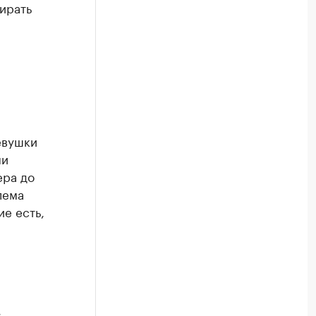
ирать
евушки
ми
ера до
лема
е есть,
,