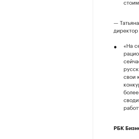
стоим
— Татьян
директор
«На с
рацио
сейча
русск
свои 
конку
более
своди
работ
РБК Бизн