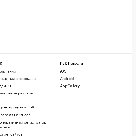
К
РБК Новости
компании
iOS
нтактная информация
Android
дакция
AppGallery
змещение рекламы
угие продукты РБК
лако для бизнеса
рпоративный регистратор
менов
стинг сайтов