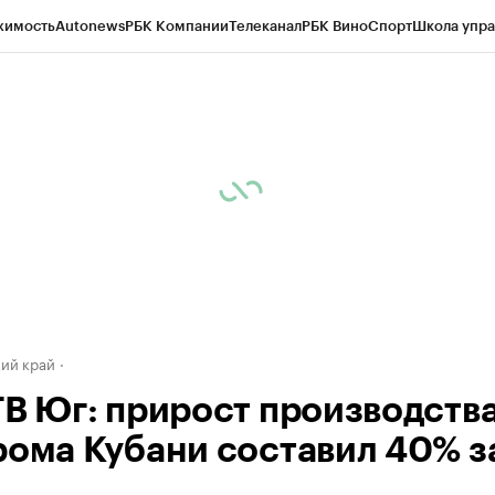
жимость
Autonews
РБК Компании
Телеканал
РБК Вино
Спорт
Школа упра
д
Стиль
Крипто
РБК Бизнес-среда
Дискуссионный клуб
Исследования
К
а контрагентов
Политика
Экономика
Бизнес
Технологии и медиа
Фина
ий край
ТВ Юг: прирост производств
рома Кубани составил 40% за