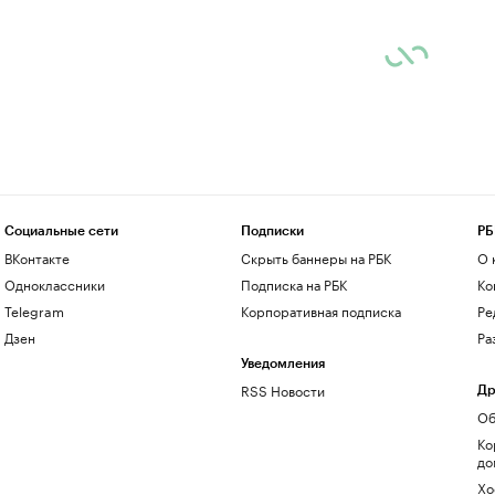
Социальные сети
Подписки
РБ
ВКонтакте
Скрыть баннеры на РБК
О 
Одноклассники
Подписка на РБК
Ко
Telegram
Корпоративная подписка
Ре
Дзен
Ра
Уведомления
RSS Новости
Др
Об
Ко
до
Хо