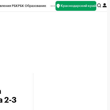
Краснодарский край
вления РБК
РБК Образование
редитные рейтинги
Франшизы
нсы
Рынок наличной валюты
а
 2-3