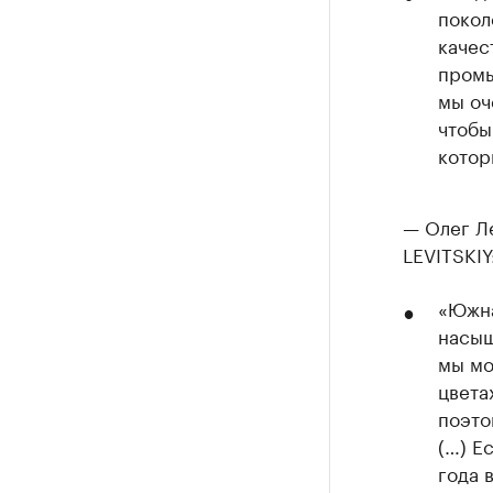
покол
качес
промы
мы оч
чтобы
котор
— Олег Ле
LEVITSKIY
«Южна
насыщ
мы мо
цвета
поэто
(…) Е
года 