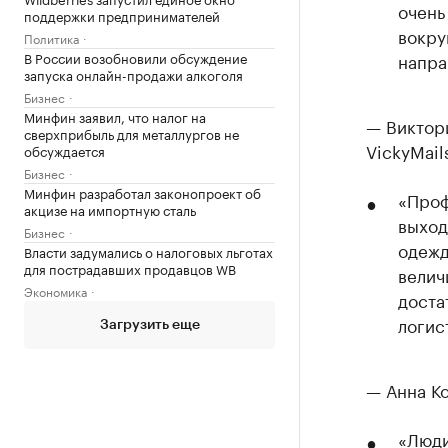
очень
поддержки предпринимателей
вокру
Политика
В России возобновили обсуждение
напра
запуска онлайн-продажи алкоголя
Бизнес
Минфин заявил, что налог на
— Виктор
сверхприбыль для металлургов не
VickyMail
обсуждается
Бизнес
Минфин разработал законопроект об
«Проф
акцизе на импортную сталь
выход
Бизнес
одежд
Власти задумались о налоговых льготах
для пострадавших продавцов WB
велич
Экономика
доста
логис
Загрузить еще
— Анна Ко
«Люди