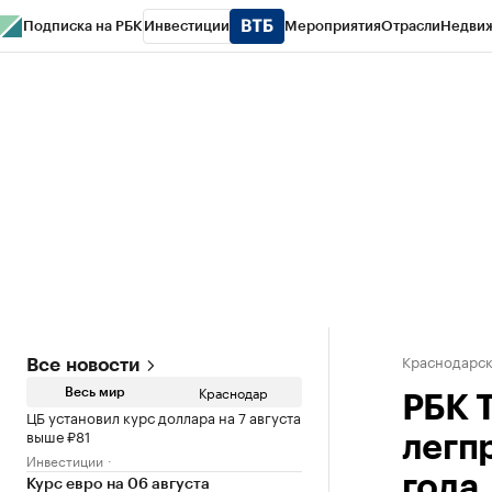
Подписка на РБК
Инвестиции
Мероприятия
Отрасли
Недви
РБК Курсы
РБК Life
Тренды
Визионеры
Национальные проекты
Горо
Газета
Спецпроекты СПб
Конференции СПб
Спецпроекты
Проверк
Краснодарск
Все новости
Краснодар
Весь мир
РБК 
ЦБ установил курс доллара на 7 августа
выше ₽81
легп
Инвестиции
года
Курс евро на 06 августа