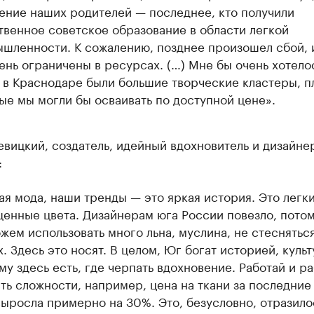
ение наших родителей — последнее, кто получили
твенное советское образование в области легкой
шленности. К сожалению, позднее произошел сбой, 
ень ограничены в ресурсах. (…) Мне бы очень хотело
 в Краснодаре были большие творческие кластеры, п
ые мы могли бы осваивать по доступной цене».
вицкий, создатель, идейный вдохновитель и дизайне
:
я мода, наши тренды — это яркая история. Это легки
енные цвета. Дизайнерам юга России повезло, потом
жем использовать много льна, муслина, не стесняться
х. Здесь это носят. В целом, Юг богат историей, культ
му здесь есть, где черпать вдохновение. Работай и ра
сть сложности, например, цена на ткани за последние
выросла примерно на 30%. Это, безусловно, отразило