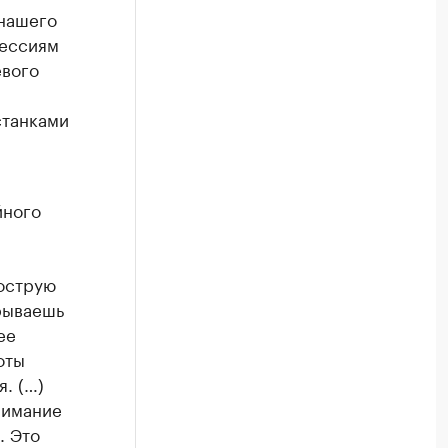
 нашего
фессиям
евого
станками
йного
 острую
крываешь
ее
оты
. (…)
нимание
. Это