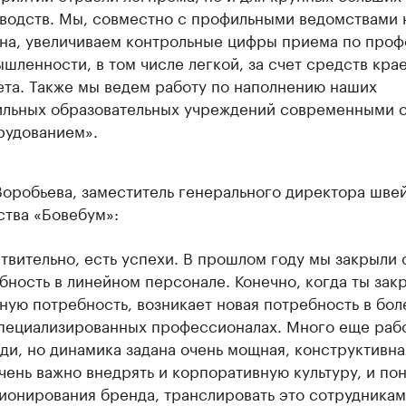
водств. Мы, совместно с профильными ведомствами
на, увеличиваем контрольные цифры приема по про
шленности, в том числе легкой, за счет средств кра
та. Также мы ведем работу по наполнению наших
льных образовательных учреждений современными 
рудованием».
Воробьева, заместитель генерального директора шве
ства «Бовебум»:
твительно, есть успехи. В прошлом году мы закрыли
бность в линейном персонале. Конечно, когда ты за
ную потребность, возникает новая потребность в бол
пециализированных профессионалах. Много еще раб
ди, но динамика задана очень мощная, конструктивная
чень важно внедрять и корпоративную культуру, и по
ионирования бренда, транслировать это сотрудникам