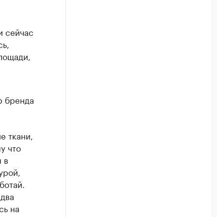
и сейчас
сь,
лощади,
р бренда
е ткани,
у что
 в
урой,
ботай.
 два
сь на