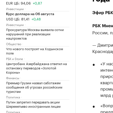
EUR ЦБ: 94,06
+0,87
Инвестиции
Эфир РБК 
Курс доллара на 06 августа
USD ЦБ: 81,41
+0,48
Инвестиции
РБК Мнен
Прокуратура Москвы выявила сотни
России, п
нарушений при реализации
нацпроектов
Общество
— Дмитри
Что нового построят на Ходынском
Краснода
поле
РБК и Stone
«У на
Центробанк Азербайджана ответил на
остановку переводов «Золотой
интен
Короны»
приро
Финансы
кварт
Премьер Грузии назвал саботажем
сообщения об угрозах российским
промы
туристам
млрд 
Политика
Путин запретил передавать акции
«Вопр
Шереметьево иностранным лицам
предп
Политика