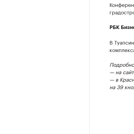
Конферен
градостро
РБК Бизн
В Туапсин
комплекса
Подробнос
— на сайт
— в Крас
на 39 кно