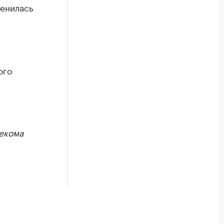
менилась
ого
екома