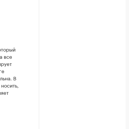
оторый
а все
ирует
ге
льна. В
 носить,
няет