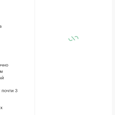
а
очно
им
ый
 почти 3
ых