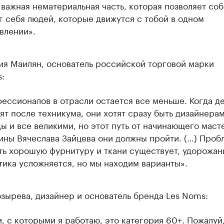
 важная нематериальная часть, которая позволяет соб
г себя людей, которые движутся с тобой в одном
влении».
ия Маилян, основатель российской торговой марки
s:
ессионалов в отрасли остается все меньше. Когда д
ят после техникума, они хотят сразу быть дизайнера
ы и все великими, но этот путь от начинающего маст
ины Вячеслава Зайцева они должны пройти. (…) Проб
ть хорошую фурнитуру и ткани существует, удорожани
тика усложняется, но мы находим варианты».
зырева, дизайнер и основатель бренда Les Noms:
, с которыми я работаю, это категория 60+. Пожалуй