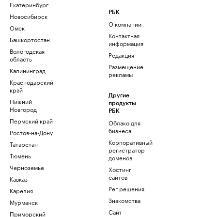
Екатеринбург
РБК
Новосибирск
О компании
Омск
Контактная
Башкортостан
информация
Вологодская
Редакция
область
Размещение
Калининград
рекламы
Краснодарский
край
Другие
Нижний
продукты
Новгород
РБК
Пермский край
Облако для
бизнеса
Ростов-на-Дону
Корпоративный
Татарстан
регистратор
Тюмень
доменов
Черноземье
Хостинг
сайтов
Кавказ
Рег.решения
Карелия
Знакомства
Мурманск
Сайт
Приморский