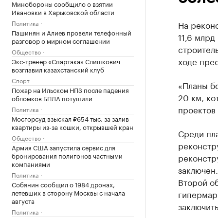
Минобороны сообщило о взятии
Ивановки в Харьковской области
Политика
На рекон
Пашинян и Алиев провели телефонный
11,6 млрд
разговор о мирном соглашении
строитель
Общество
ходе пре
Экс-тренер «Спартака» Слишкович
возглавил казахстанский клуб
Спорт
«Планы б
Пожар на Ильском НПЗ после падения
20 км, ко
обломков БПЛА потушили
проектов 
Политика
Мосгорсуд взыскал ₽654 тыс. за залив
квартиры из-за кошки, открывшей кран
Среди пл
Общество
реконстру
Армия США запустила сервис для
бронирования полигонов частными
реконстр
компаниями
заключен.
Политика
Второй о
Собянин сообщил о 1984 дронах,
летевших в сторону Москвы с начала
гипермар
августа
заключить
Политика