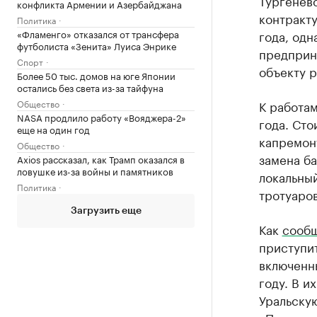
Тургеневс
конфликта Армении и Азербайджана
контракту
Политика
«Фламенго» отказался от трансфера
года, одн
футболиста «Зенита» Луиса Энрике
предприн
Спорт
объекту 
Более 50 тыс. домов на юге Японии
остались без света из-за тайфуна
Общество
К работа
NASA продлило работу «Вояджера-2»
года. Сто
еще на один год
капремонт
Общество
замена ба
Axios рассказал, как Трамп оказался в
ловушке из-за войны и памятников
локальный
Политика
тротуаров
Загрузить еще
Как
сооб
приступит
включенны
году. В и
Уральскую