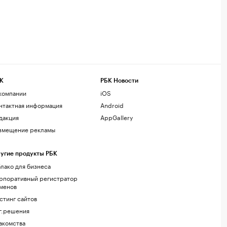
К
РБК Новости
компании
iOS
нтактная информация
Android
дакция
AppGallery
змещение рекламы
угие продукты РБК
лако для бизнеса
рпоративный регистратор
менов
стинг сайтов
г.решения
акомства