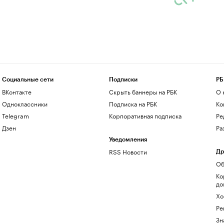
Социальные сети
Подписки
РБ
ВКонтакте
Скрыть баннеры на РБК
О 
Одноклассники
Подписка на РБК
Ко
Telegram
Корпоративная подписка
Ре
Дзен
Ра
Уведомления
RSS Новости
Др
Об
Ко
до
Хо
Ре
Зн