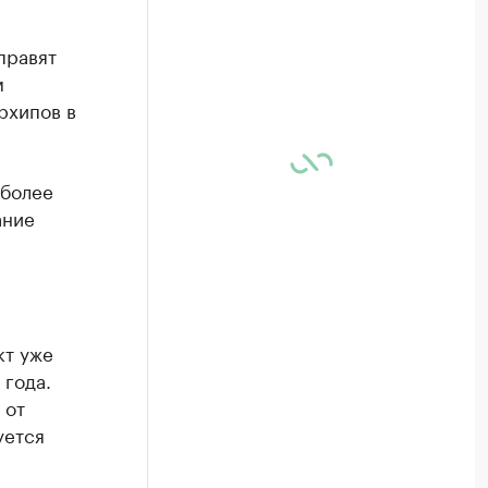
правят
м
рхипов в
 более
ание
кт уже
 года.
 от
уется