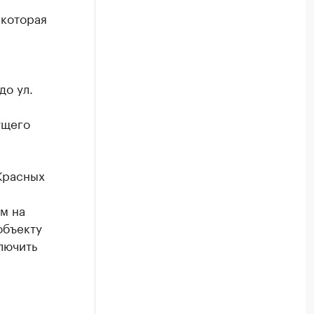
 которая
до ул.
ущего
Красных
м на
объекту
лючить