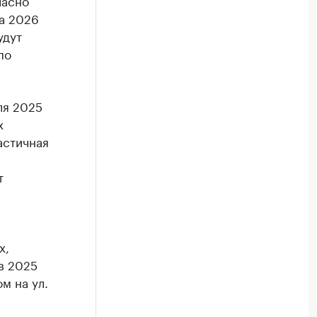
ласно
та 2026
удут
по
ля 2025
х
астичная
т
х,
в 2025
м на ул.