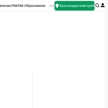
Краснодарский край
вления РБК
РБК Образование
редитные рейтинги
Франшизы
нсы
Рынок наличной валюты