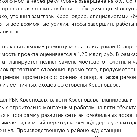
кого моста через реку Кубань завершена на 8%. Сог
 проекта, завершить работы необходимо до 31 авгус
ако, уточнил замглавы Краснодара, специалистами «б
яты все возможные усилия, чтобы завершить работы 
раньше».
м по капитальному ремонту моста
приступили
15 апре
имость проекта оценивается в 1,25 млрд руб. В рамка
а планируется полная замена мостового полотна и ч
лок пролетного строения. Кроме того, предусмотрен
 ремонт пролетного строения и опор, а также ремон
 и лестничных сходов со стороны Краснодара.
щал
РБК Краснодар, власти Краснодара планировали
ь к строительно-монтажным работам на пяти объекта
х в программу развития сети автомобильных дорог, 
х числе надземный переход через ж/д дорогу с выходо
 и ул. Производственную в районе ж/д станции