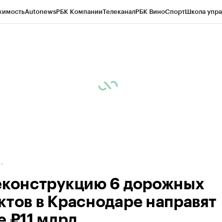
жимость
Autonews
РБК Компании
Телеканал
РБК Вино
Спорт
Школа упра
д
Стиль
Крипто
РБК Бизнес-среда
Дискуссионный клуб
Исследования
К
а контрагентов
Политика
Экономика
Бизнес
Технологии и медиа
Фина
еконструкцию 6 дорожных
ктов в Краснодаре направят
е ₽11 млрд