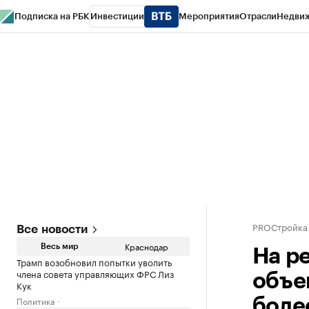
Подписка на РБК
Инвестиции
Мероприятия
Отрасли
Недви
РБК Курсы
РБК Life
Тренды
Визионеры
Национальные проекты
Горо
Газета
Спецпроекты СПб
Конференции СПб
Спецпроекты
Проверк
PROСтройка
Все новости
Краснодар
Весь мир
На р
Трамп возобновил попытки уволить
члена совета управляющих ФРС Лиз
объе
Кук
Политика
боле