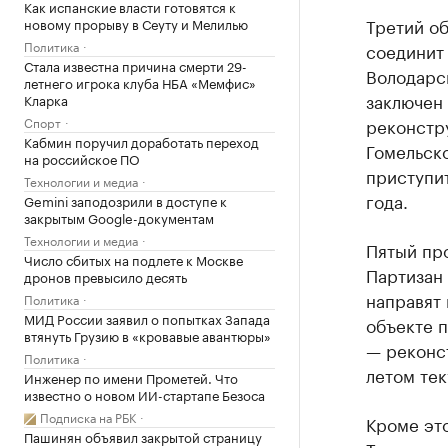
Как испанские власти готовятся к
Третий об
новому прорыву в Сеуту и Мелилью
Политика
соединит
Стала известна причина смерти 29-
Володарск
летнего игрока клуба НБА «Мемфис»
заключен 
Кларка
Спорт
реконстру
Кабмин поручил доработать переход
Гомельско
на российское ПО
приступит
Технологии и медиа
года.
Gemini заподозрили в доступе к
закрытым Google-документам
Технологии и медиа
Пятый пр
Число сбитых на подлете к Москве
Партизан 
дронов превысило десять
направят 
Политика
МИД России заявил о попытках Запада
объекте п
втянуть Грузию в «кровавые авантюры»
— реконс
Политика
летом тек
Инженер по имени Прометей. Что
известно о новом ИИ-стартапе Безоса
Подписка на РБК
Кроме это
Пашинян объявил закрытой страницу