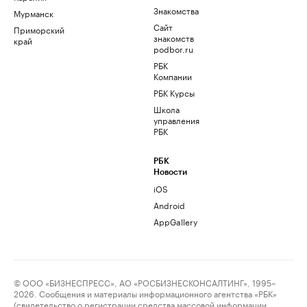
Знакомства
Мурманск
Сайт
Приморский
знакомств
край
podbor.ru
РБК
Компании
РБК Курсы
Школа
управления
РБК
РБК
Новости
iOS
Android
AppGallery
© ООО «БИЗНЕСПРЕСС», АО «РОСБИЗНЕСКОНСАЛТИНГ», 1995–
2026. Сообщения и материалы информационного агентства «РБК»
(свидетельство о регистрации средства массовой информации