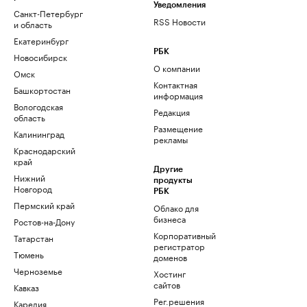
Уведомления
Санкт-Петербург
RSS Новости
и область
Екатеринбург
РБК
Новосибирск
О компании
Омск
Контактная
Башкортостан
информация
Вологодская
Редакция
область
Размещение
Калининград
рекламы
Краснодарский
край
Другие
Нижний
продукты
Новгород
РБК
Пермский край
Облако для
бизнеса
Ростов-на-Дону
Корпоративный
Татарстан
регистратор
Тюмень
доменов
Черноземье
Хостинг
сайтов
Кавказ
Рег.решения
Карелия